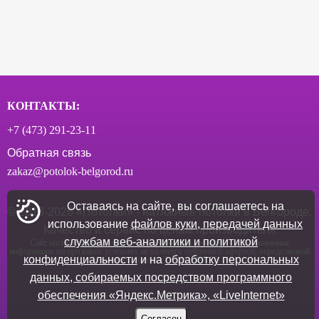
КОНТАКТЫ:
+7 (473) 291‑23-11
Обратная связь
zakaz@potolok-belgorod.ru
Оставаясь на сайте, вы соглашаетесь на
© 2018-
2026
«Потолки» - натяжные потолки в Белгороде.
использование
файлов куки, передачей данных
Качество и сервис по ценам производителя
службам веб-аналитики и политикой
Сайт носит исключительно информационный характер. Опубликованная
информация ни при каких условиях не является публичной офертой, определяемой
конфиденциальности
и на
обработку персональных
положениями пункта 2 статьи 437 ГК РФ
данных, собираемых посредством программного
Политика конфиденциальности
обеспечения «Яндекс.Метрика», «LiveInternet»
Политика обработки персональных данных
Согласен