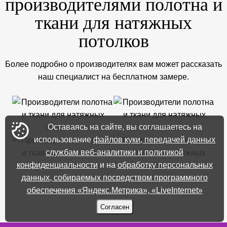
производителями полотна и
ткани для натяжных
потолков
Более подробно о производителях вам может рассказать
наш специалист на бесплатном замере.
Оставаясь на сайте, вы соглашаетесь на
использование
файлов куки, передачей данных
службам веб-аналитики и политикой
конфиденциальности
и на
обработку персональных
данных, собираемых посредством программного
обеспечения «Яндекс.Метрика», «LiveInternet»
Согласен