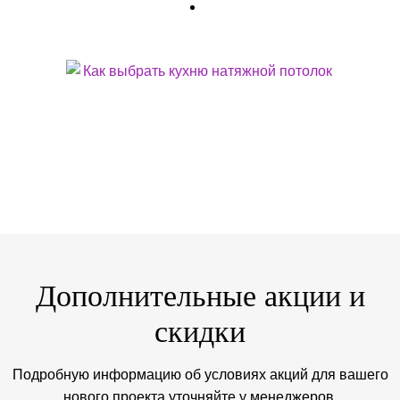
КАК ВЫБРАТЬ КУХНЮ НАТЯЖНОЙ ПОТОЛОК
Это не просто комната, а лаборатория, где кипят борщи,
летит пар и оседает жир. Обычная побелка или краска
здесь сдаются быстро. А вот правильный натяжной потолок
на кухне справляется на ура. Но...
Дополнительные акции и
скидки
Подробную информацию об условиях акций для вашего
нового проекта уточняйте у менеджеров.