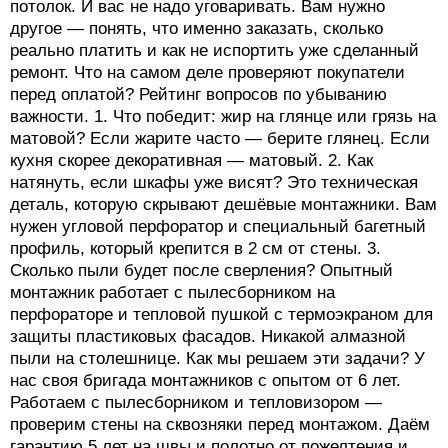
потолок. И вас не надо уговаривать. Вам нужно
другое — понять, что именно заказать, сколько
реально платить и как не испортить уже сделанный
ремонт. Что на самом деле проверяют покупатели
перед оплатой? Рейтинг вопросов по убыванию
важности. 1. Что победит: жир на глянце или грязь на
матовой? Если жарите часто — берите глянец. Если
кухня скорее декоративная — матовый. 2. Как
натянуть, если шкафы уже висят? Это техническая
деталь, которую скрывают дешёвые монтажники. Вам
нужен угловой перфоратор и специальный багетный
профиль, который крепится в 2 см от стены. 3.
Сколько пыли будет после сверления? Опытный
монтажник работает с пылесборником на
перфораторе и тепловой пушкой с термоэкраном для
защиты пластиковых фасадов. Никакой алмазной
пыли на столешнице. Как мы решаем эти задачи? У
нас своя бригада монтажников с опытом от 6 лет.
Работаем с пылесборником и тепловизором —
проверим стены на сквозняки перед монтажом. Даём
гарантию 5 лет на швы и полотно от пожелтения и