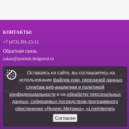
КОНТАКТЫ:
+7 (473) 291‑23-11
Обратная связь
zakaz@potolok-belgorod.ru
Оставаясь на сайте, вы соглашаетесь на
© 2018-
2026
«Потолки» - натяжные потолки в Белгороде.
использование
файлов куки, передачей данных
Качество и сервис по ценам производителя
службам веб-аналитики и политикой
Сайт носит исключительно информационный характер. Опубликованная
информация ни при каких условиях не является публичной офертой, определяемой
конфиденциальности
и на
обработку персональных
положениями пункта 2 статьи 437 ГК РФ
данных, собираемых посредством программного
Политика конфиденциальности
обеспечения «Яндекс.Метрика», «LiveInternet»
Политика обработки персональных данных
Согласен