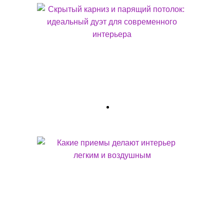
Выбирая парящий потолок со скрытым карнизом, вы
получаете не набор материалов, а готовую эмоцию и
функциональное преимущество. Этот дуэт — ваш
инструмент для того, чтобы: Увеличить пространство...
КАКИЕ ПРИЕМЫ ДЕЛАЮТ ИНТЕРЬЕР ЛЕГКИМ И ВОЗДУШНЫМ
Создание интерьера, который наполнен светом, воздухом и
кажется невесомым, — это искусство, основанное на
четком понимании визуальных законов и психологии
восприятия. Такое пространство не просто...